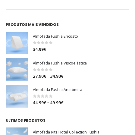
PRODUTOS MAIS VENDIDOS
Almofada Fushia Encosto
0
out of 5
34.99
€
Almofada Fushia Viscoelástica
0
out of 5
Price
–
27.90
€
34.90
€
range:
27.90€
Almofada Fushia Anatómica
through
34.90€
0
out of 5
Price
–
44.99
€
49.99
€
range:
44.99€
ULTIMOS PRODUTOS
through
49.99€
Almofada Ritz Hotel Collection Fushia