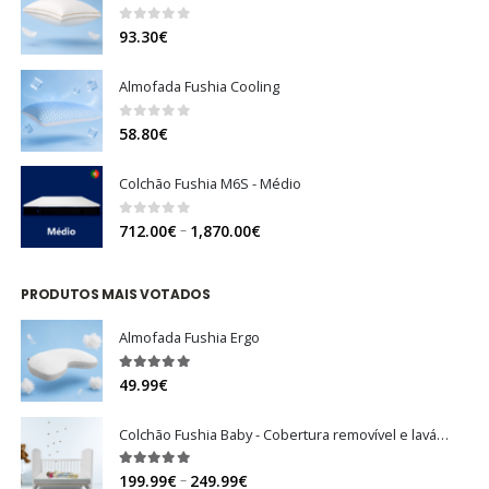
0
out of 5
93.30
€
Almofada Fushia Cooling
0
out of 5
58.80
€
Colchão Fushia M6S - Médio
0
out of 5
Price
–
712.00
€
1,870.00
€
range:
712.00€
PRODUTOS MAIS VOTADOS
through
1,870.00€
Almofada Fushia Ergo
5.00
out of 5
49.99
€
Colchão Fushia Baby - Cobertura removível e lavável
5.00
out of 5
Price
–
199.99
€
249.99
€