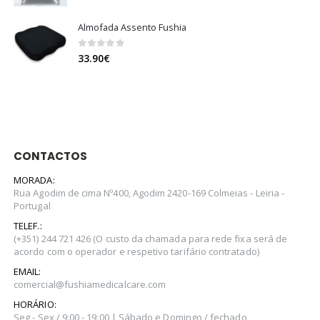
range:
199.99€
Almofada Assento Fushia
through
249.99€
0
out of 5
33.90
€
CONTACTOS
MORADA:
Rua Agodim de cima Nº400, Agodim 2420-169 Colmeias - Leiria -
Portugal
TELEF.:
(+351) 244 721 426 (O custo da chamada para rede fixa será de
acordo com o operador e respetivo tarifário contratado)
EMAIL:
comercial@fushiamedicalcare.com
HORÁRIO:
Seg - Sex / 9:00 - 19:00 | Sábado e Domingo / fechado