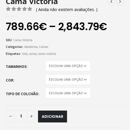
Cama Victória
( Ainda não existem avaliações. )
0
out of 5
Pric
789.66
€
–
2,843.79
€
rang
SKU:
Cama Victória
789
Categorias:
Acessórios
,
Camas
Etiquetas:
bed
,
cama
,
cama victória
thro
2,84
TAMANHOS
COR
TIPO DE COLCHÃO
ADICIONAR