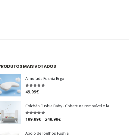
PRODUTOS MAIS VOTADOS
Almofada Fushia Ergo
5.00
out of 5
49.99
€
Colchão Fushia Baby - Cobertura removível e lavável
5.00
out of 5
Price
–
199.99
€
249.99
€
range:
199.99€
Apoio de Joelhos Fushia