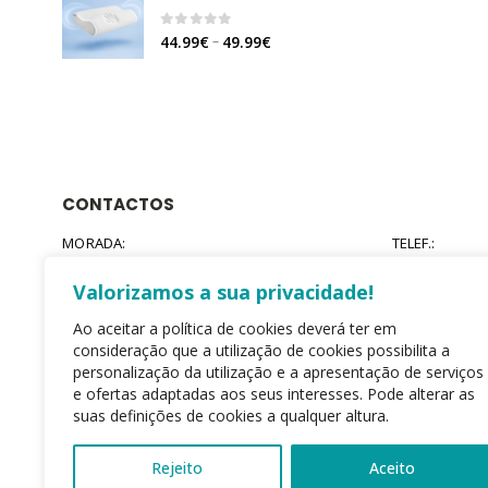
through
34.90€
0
out of 5
Price
–
44.99
€
49.99
€
range:
44.99€
through
49.99€
CONTACTOS
MORADA:
TELEF.:
Rua Agodim de cima Nº400, Agodim 2420-169
(+351) 244 72
Colmeias - Leiria - Portugal
rede fixa ser
Valorizamos a sua privacidade!
respetivo tari
Ao aceitar a política de cookies deverá ter em
EMAIL:
HORÁRIO:
consideração que a utilização de cookies possibilita a
comercial@fushiamedicalcare.com
Seg - Sex / 9:
fechado
personalização da utilização e a apresentação de serviços
e ofertas adaptadas aos seus interesses. Pode alterar as
suas definições de cookies a qualquer altura.
Rejeito
Aceito