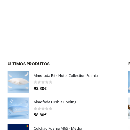
ULTIMOS PRODUTOS
Almofada Ritz Hotel Collection Fushia
0
out of 5
93.30
€
Almofada Fushia Cooling
0
out of 5
58.80
€
Colchão Fushia M6S - Médio