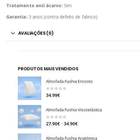
Tratamento anti ácaros:
Sim
Garantia:
3 anos (contra defeito de fabrico)
AVALIAÇÕES (0)
PRODUTOS MAIS VENDIDOS
Almofada Fushia Encosto
0
out of 5
34.99
€
Almofada Fushia Viscoelástica
0
out of 5
Price
–
27.90
€
34.90
€
range:
27.90€
Almofada Fushia Anatómica