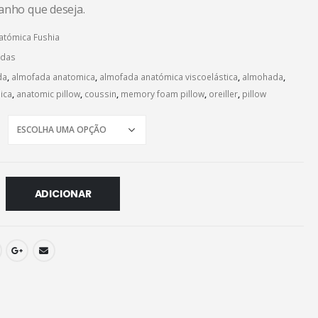
anho que deseja.
through
49.99€
atómica Fushia
adas
da
,
almofada anatomica
,
almofada anatómica viscoelástica
,
almohada
,
ica
,
anatomic pillow
,
coussin
,
memory foam pillow
,
oreiller
,
pillow
ADICIONAR