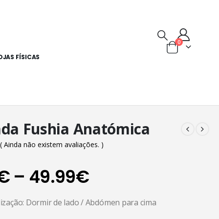
0
OJAS FÍSICAS
da Fushia Anatómica
( Ainda não existem avaliações. )
5
Price
€
–
49.99
€
range:
ilização: Dormir de lado / Abdómen para cima
44.99€