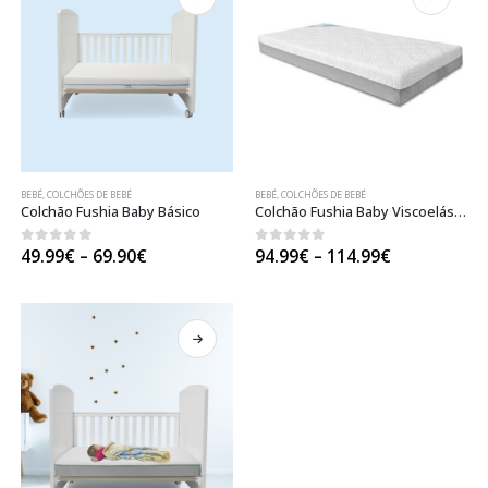
BEBÉ
,
COLCHÕES DE BEBÉ
BEBÉ
,
COLCHÕES DE BEBÉ
Colchão Fushia Baby Básico
Colchão Fushia Baby Viscoelástico
Price
Price
0
out of 5
0
out of 5
49.99
€
–
69.90
€
94.99
€
–
114.99
€
range:
range:
49.99€
94.99€
through
through
69.90€
114.99€