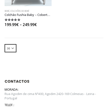
BEBÉ
,
COLCHÕES DE BEBÉ
Colchão Fushia Baby – Cobertura removível e lavável
Price
5.00
out of 5
199.99
€
–
249.99
€
range:
199.99€
through
249.99€
CONTACTOS
MORADA:
Rua Agodim de cima Nº400, Agodim 2420-169 Colmeias - Leiria -
Portugal
TELEF.: