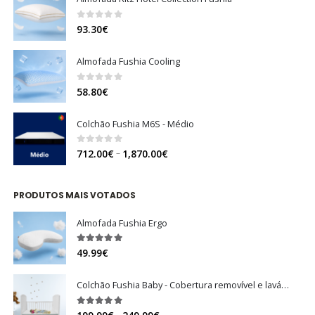
0
out of 5
93.30
€
Almofada Fushia Cooling
0
out of 5
58.80
€
Colchão Fushia M6S - Médio
0
out of 5
Price
–
712.00
€
1,870.00
€
range:
712.00€
PRODUTOS MAIS VOTADOS
through
1,870.00€
Almofada Fushia Ergo
5.00
out of 5
49.99
€
Colchão Fushia Baby - Cobertura removível e lavável
5.00
out of 5
Price
–