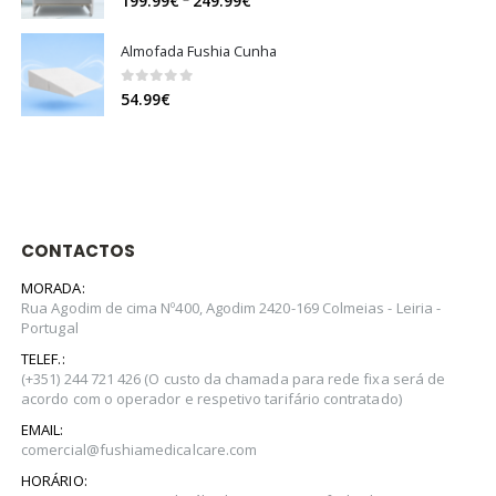
199.99
€
249.99
€
range:
199.99€
Almofada Fushia Cunha
through
249.99€
0
out of 5
54.99
€
CONTACTOS
MORADA:
Rua Agodim de cima Nº400, Agodim 2420-169 Colmeias - Leiria -
Portugal
TELEF.:
(+351) 244 721 426 (O custo da chamada para rede fixa será de
acordo com o operador e respetivo tarifário contratado)
EMAIL:
comercial@fushiamedicalcare.com
HORÁRIO: