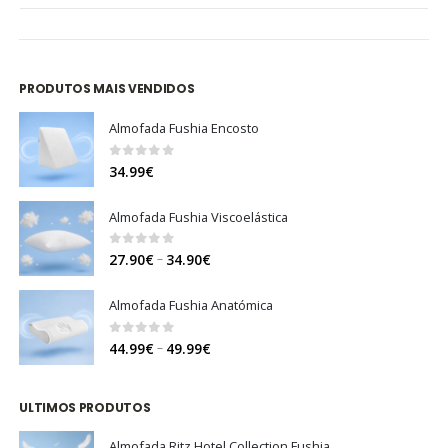
PRODUTOS MAIS VENDIDOS
Almofada Fushia Encosto
0
out of 5
34.99
€
Almofada Fushia Viscoelástica
0
out of 5
Price
–
27.90
€
34.90
€
range:
27.90€
Almofada Fushia Anatómica
through
34.90€
0
out of 5
Price
–
44.99
€
49.99
€
range:
44.99€
ULTIMOS PRODUTOS
through
49.99€
Almofada Ritz Hotel Collection Fushia