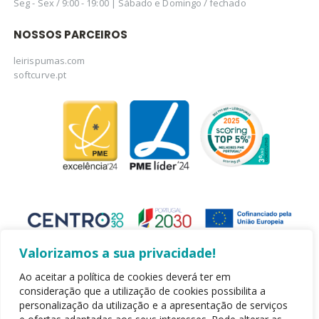
Seg - Sex / 9:00 - 19:00 | Sábado e Domingo / fechado
NOSSOS PARCEIROS
leirispumas.com
softcurve.pt
Valorizamos a sua privacidade!
Ao aceitar a política de cookies deverá ter em
consideração que a utilização de cookies possibilita a
personalização da utilização e a apresentação de serviços
Copyright 2020 - Leirispumas Lda. Todos os direitos reservados.