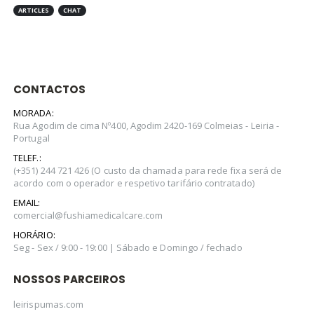
ARTICLES
CHAT
CONTACTOS
MORADA:
Rua Agodim de cima Nº400, Agodim 2420-169 Colmeias - Leiria -
Portugal
TELEF.:
(+351) 244 721 426 (O custo da chamada para rede fixa será de
acordo com o operador e respetivo tarifário contratado)
EMAIL:
comercial@fushiamedicalcare.com
HORÁRIO:
Seg - Sex / 9:00 - 19:00 | Sábado e Domingo / fechado
NOSSOS PARCEIROS
leirispumas.com