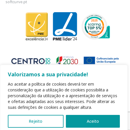
softcurve.pt
Valorizamos a sua privacidade!
Ao aceitar a política de cookies deverá ter em
consideração que a utilização de cookies possibilita a
personalização da utilização e a apresentação de serviços
Copyright 2020 - Leirispumas Lda. Todos os direitos reservados.
e ofertas adaptadas aos seus interesses. Pode alterar as
Desenvolvido por TiagoGréu
suas definições de cookies a qualquer altura.
Rejeito
Aceito