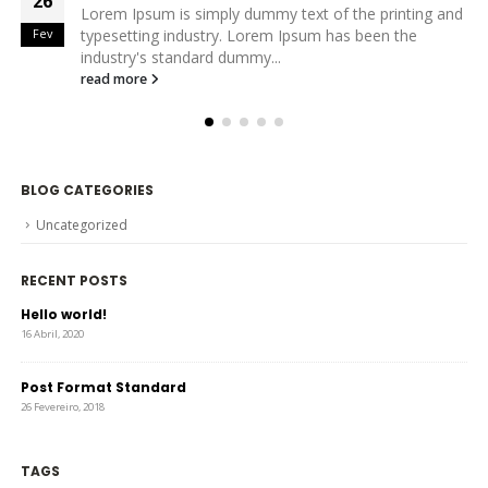
26
my text of the printing and
Lorem ipsum dolor sit amet, 
em Ipsum has been the
Fev
elit. Cras non placerat mi. Et
..
Aenean pretium convallis lorem
read more
BLOG CATEGORIES
Uncategorized
RECENT POSTS
Hello world!
16 Abril, 2020
Post Format Standard
26 Fevereiro, 2018
TAGS