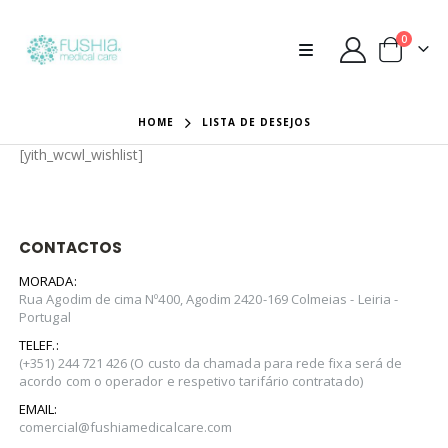
0
HOME
LISTA DE DESEJOS
[yith_wcwl_wishlist]
CONTACTOS
MORADA:
Rua Agodim de cima Nº400, Agodim 2420-169 Colmeias - Leiria -
Portugal
TELEF.:
(+351) 244 721 426 (O custo da chamada para rede fixa será de
acordo com o operador e respetivo tarifário contratado)
EMAIL:
comercial@fushiamedicalcare.com