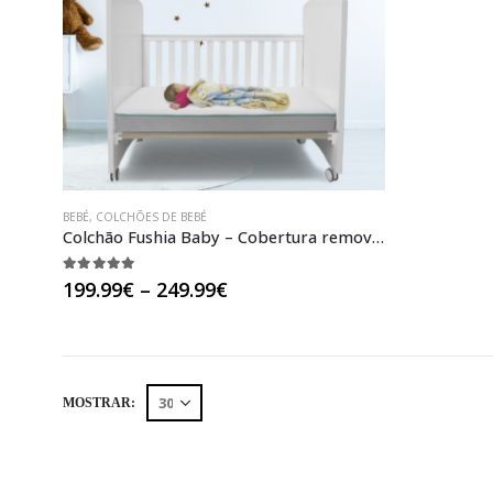
BEBÉ
,
COLCHÕES DE BEBÉ
Colchão Fushia Baby – Cobertura removível e lavável
5.00
out of 5
Price
199.99
€
–
249.99
€
range:
199.99€
through
249.99€
MOSTRAR: