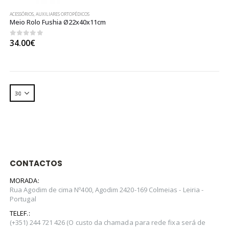
ACESSÓRIOS
,
AUXILIARES ORTOPÉDICOS
Meio Rolo Fushia Ø22x40x11cm
0
out of 5
34.00
€
CONTACTOS
MORADA:
Rua Agodim de cima Nº400, Agodim 2420-169 Colmeias - Leiria -
Portugal
TELEF.:
(+351) 244 721 426 (O custo da chamada para rede fixa será de