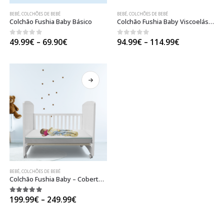
BEBÉ
,
COLCHÕES DE BEBÉ
BEBÉ
,
COLCHÕES DE BEBÉ
Colchão Fushia Baby Básico
Colchão Fushia Baby Viscoelástico
Price
Price
0
out of 5
0
out of 5
49.99
€
–
69.90
€
94.99
€
–
114.99
€
range:
range:
49.99€
94.99€
through
through
69.90€
114.99€
BEBÉ
,
COLCHÕES DE BEBÉ
Colchão Fushia Baby – Cobertura removível e lavável
Price
5.00
out of 5
199.99
€
–
249.99
€
range:
199.99€
through