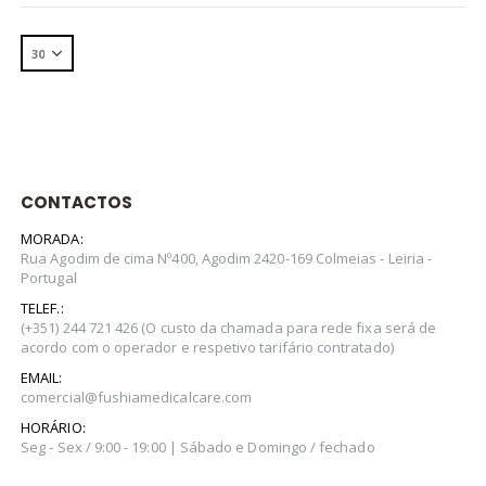
249.99€
CONTACTOS
MORADA:
Rua Agodim de cima Nº400, Agodim 2420-169 Colmeias - Leiria -
Portugal
TELEF.:
(+351) 244 721 426 (O custo da chamada para rede fixa será de
acordo com o operador e respetivo tarifário contratado)
EMAIL:
comercial@fushiamedicalcare.com
HORÁRIO:
Seg - Sex / 9:00 - 19:00 | Sábado e Domingo / fechado