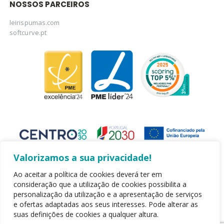
NOSSOS PARCEIROS
leirispumas.com
softcurve.pt
Valorizamos a sua privacidade!
Ao aceitar a política de cookies deverá ter em
consideração que a utilização de cookies possibilita a
personalização da utilização e a apresentação de serviços
Copyright 2020 - Leirispumas Lda. Todos os direitos reservados.
e ofertas adaptadas aos seus interesses. Pode alterar as
Desenvolvido por TiagoGréu
suas definições de cookies a qualquer altura.